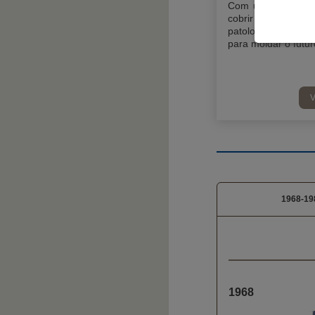
Com uma gama abr
cobrir a maioria 
patologias, a Virba
para moldar o futu
V
1968-19
1968