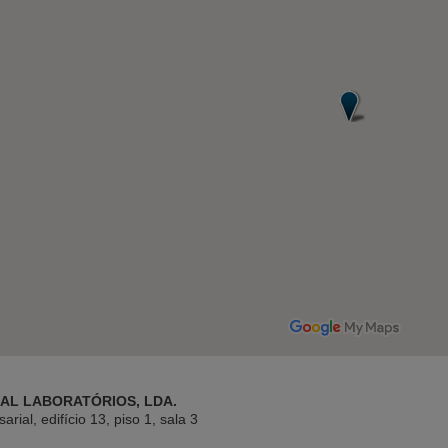
AL LABORATÓRIOS, LDA.
ial, edifício 13, piso 1, sala 3