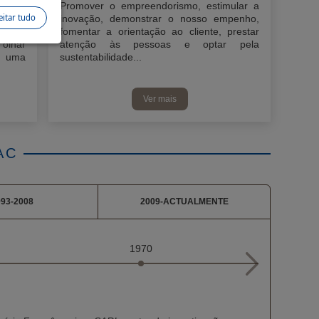
igação
Promover o empreendorismo, estimular a
eitar tudo
8 num
inovação, demonstrar o nosso empenho,
até ao
fomentar a orientação ao cliente, prestar
 olhar
atenção às pessoas e optar pela
e uma
sustentabilidade...
Ver mais
AC
93-2008
2009-ACTUALMENTE
1970
1970