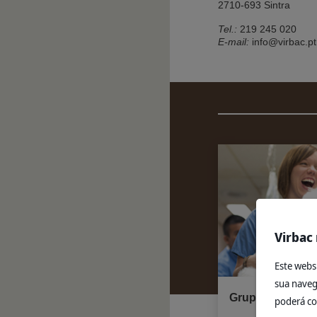
2710-693 Sintra
Tel.:
219 245 020
E-mail:
info@virbac.pt
Virbac 
Este webs
sua naveg
Grupo Virbac
poderá co