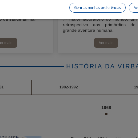
angente e inovadora a
Desde um pequeno centro de invest
Gerir as minhas preferências
Ac
das espécies animais e
de biologia estabelecido em 196
c contribui, dia após dia,
apartamento de 3 divisões em Nice 
ro da saúde animal.
7º maior laboratório do mundo, um
retrospectivo aos primórdios d
grande aventura humana.
er mais
Ver mais
HISTÓRIA DA VIRB
81
1982-1992
19
1968