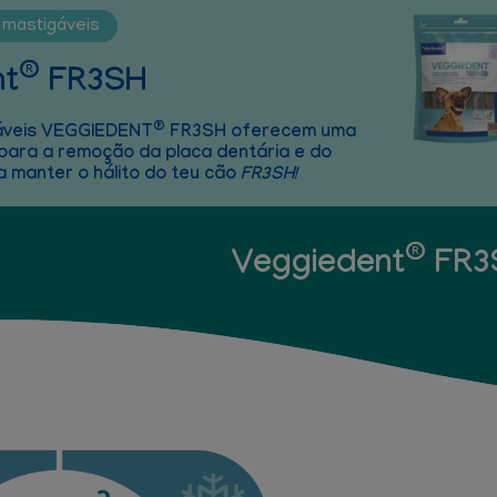
 mastigáveis
®
nt
FR3SH
®
áveis VEGGIEDENT
FR3SH oferecem uma
para a remoção da placa dentária e do
a manter o hálito do teu cão
FR3SH!
®
Veggiedent
FR3