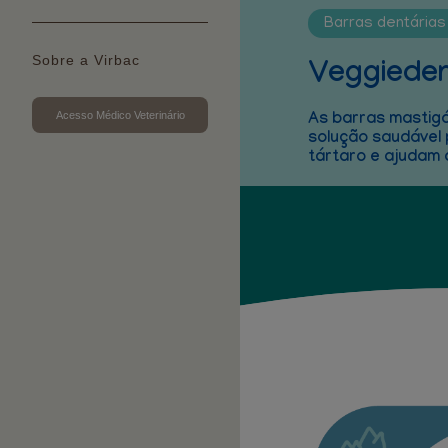
Barras dentárias
Sobre a Virbac
Veggiede
Acesso Médico Veterinário
As barras mastig
solução saudável 
tártaro e ajudam 