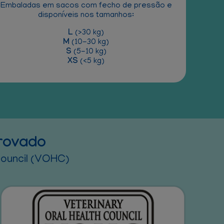
Embaladas em sacos com fecho de pressão e
disponíveis nos tamanhos:
L
(>30 kg)
M
(10-30 kg)
S
(5-10 kg)
XS
(<5 kg)
provado
 Council (VOHC)