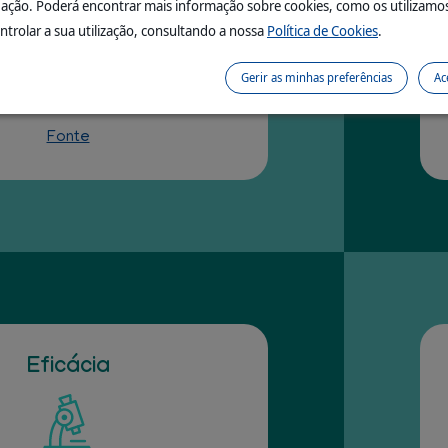
ação. Poderá encontrar mais informação sobre cookies, como os utilizamo
100%
ntrolar a sua utilização, consultando a nossa
Política de Cookies
.
cães aceitaram a barra
Gerir as minhas preferências
Ac
onsumiram-na na totalidade
Fonte
Eficácia