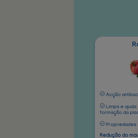
R
Acção antibac
Limpa e ajuda 
formação da pla
Propriedades 
Redução do mau 