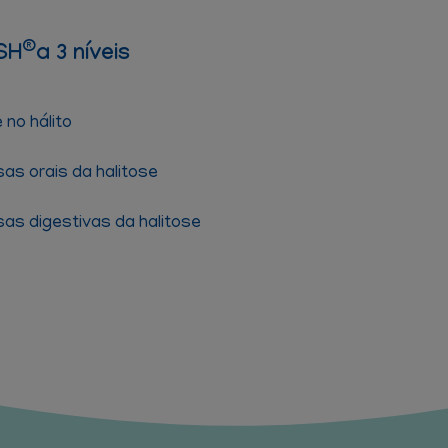
®
SH
a 3 níveis
no hálito
s orais da halitose
s digestivas da halitose