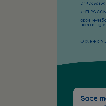
of Acceptan
«HELPS CON
após revisão
com as rigor
O que é o V
Sabe ma