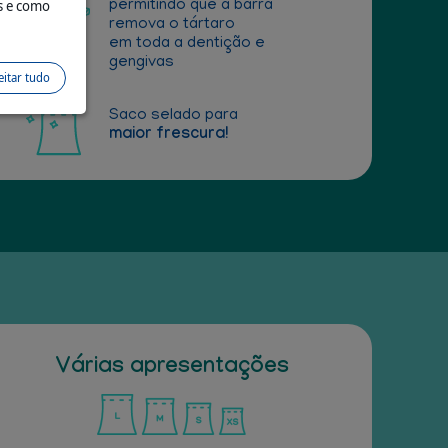
s e como
permitindo que a barra
remova o tártaro
em toda a dentição e
gengivas
eitar tudo
Saco selado para
maior frescura!
Várias apresentações