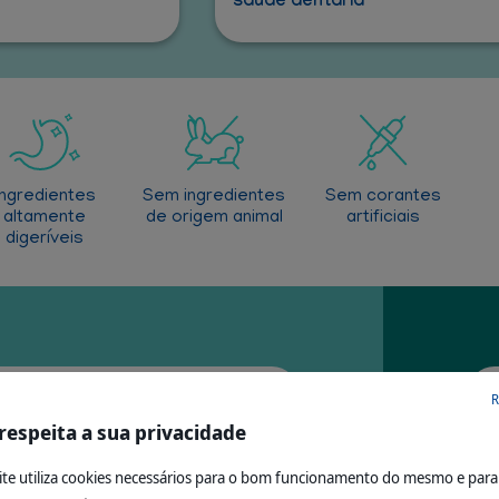
saúde dentária
Ingredientes
Sem ingredientes
Sem corantes
altamente
de origem animal
artificiais
digeríveis
R
uito saborosa
respeita a sua privacidade
ite utiliza cookies necessários para o bom funcionamento do mesmo e para f