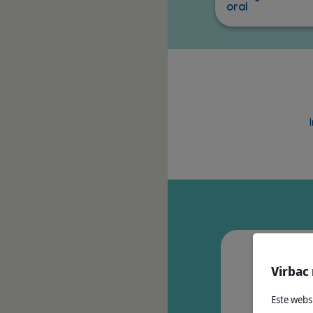
oral
M
Virbac 
Este webs