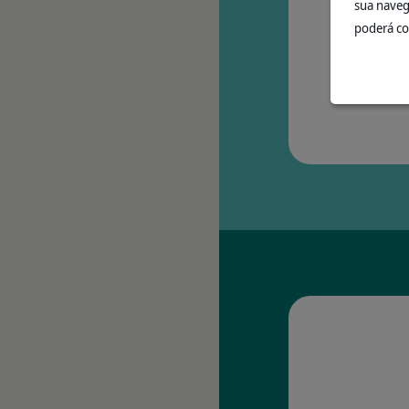
sua naveg
poderá co
dos 
& 97% c