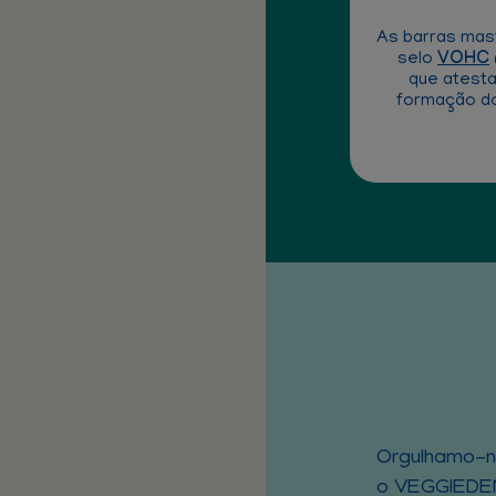
As barras mas
selo
VOHC
que atesta
formação do
Orgulhamo-n
o VEGGIEDE