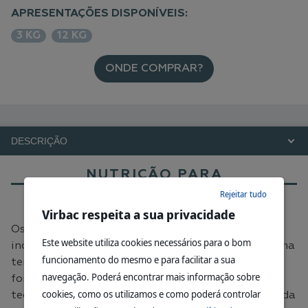
APRESENTAÇÕES DISPONÍVEIS:
3 KG
12 KG
ONDE COMPRAR?
DESCRIÇÃO
NUTRIÇÃO PARA
CARNÍVOROS
Rejeitar tudo
Virbac respeita a sua privacidade
Os cães e os gatos são carnívoros
Este website utiliza cookies necessários para o bom
independentemente do seu estado de saúde. A gama
funcionamento do mesmo e para facilitar a sua
terapêutica VETERINARY HPM baseia-se numa
navegação. Poderá encontrar mais informação sobre
formulação com elevado teor de proteínas e baixo
cookies, como os utilizamos e como poderá controlar
teor de hidratos de carbono (HP-LC), em que 90% da