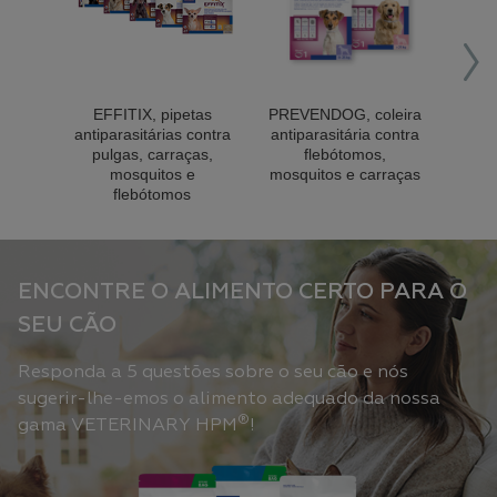
Movo
EFFITIX, pipetas
PREVENDOG, coleira
antiparasitárias contra
antiparasitária contra
pulgas, carraças,
flebótomos,
mosquitos e
mosquitos e carraças
flebótomos
ENCONTRE O ALIMENTO CERTO PARA O
SEU CÃO
Responda a 5 questões sobre o seu cão e nós
sugerir-lhe-emos o alimento adequado da nossa
®
gama VETERINARY HPM
!