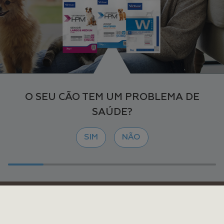
O SEU CÃO TEM UM PROBLEMA DE
SAÚDE?
SIM
NÃO
Nota legal
Contacte-nos
Política de Privacidade
Política de Cookies
Mapa do site
Notificação Efeitos Adversos
Gerir Cookies
Copyright © 1999,
2026
Virbac. Todos os direitos reservados.