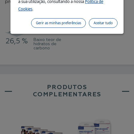
a sua utilização, consultando a nossa
Política de
proteína é de origem animal.
Cookies
.
Elevado teor de
Gerir as minhas preferências
Aceitar tudo
proteínas
26,5 %
Baixo teor de
34 %
hidratos de
carbono
PRODUTOS
COMPLEMENTARES