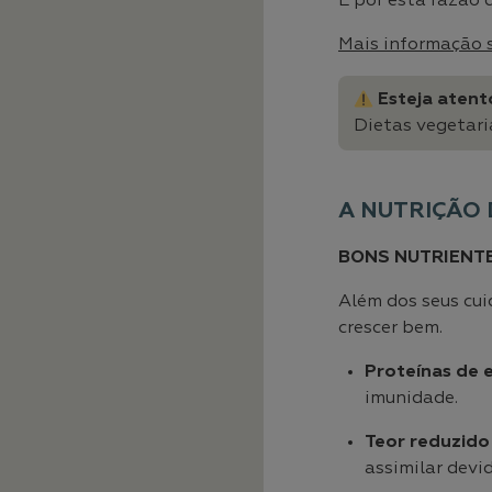
É por esta razão 
Mais informação 
Esteja atent
Dietas vegetari
A NUTRIÇÃO
BONS NUTRIENT
Além dos seus cui
crescer bem.
Proteínas de 
imunidade.
Teor reduzido
assimilar devi