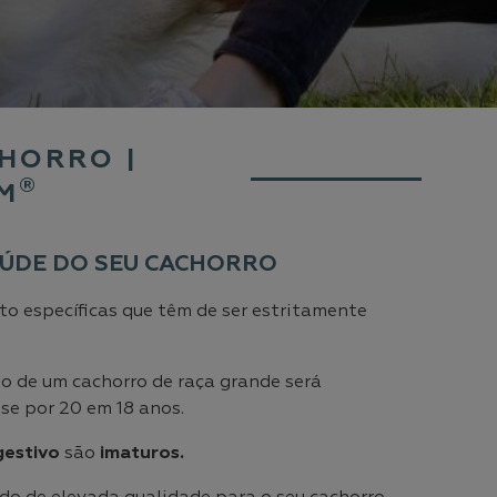
HORRO |
®
M
AÚDE DO SEU CACHORRO
to específicas que têm de ser estritamente
so de um cachorro de raça grande será
se por 20 em 18 anos.
gestivo
são
imaturos.