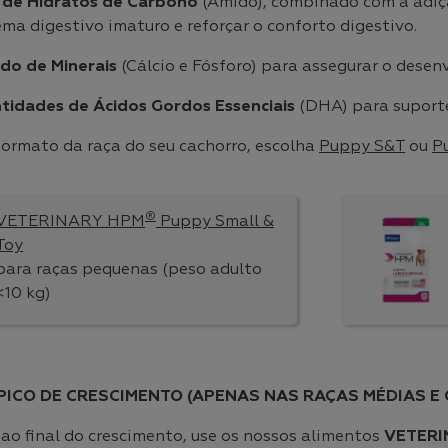
 de Hidratos de Carbono
(Amido), combinado com a adi
ema digestivo imaturo e reforçar o conforto digestivo.
ado de Minerais
(Cálcio e Fósforo) para assegurar o desen
tidades de Ácidos Gordos Essenciais
(DHA) para suporte
ormato da raça do seu cachorro, escolha
Puppy S&T
ou
P
®
VETERINARY HPM
Puppy Small &
Toy
para raças pequenas (peso adulto
<10 kg)
 PICO DE CRESCIMENTO (APENAS NAS RAÇAS MÉDIAS E
 ao final do crescimento, use os nossos alimentos
VETERI