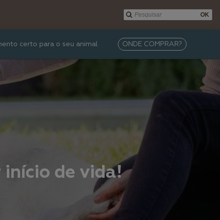
OK
mento certo para o seu animal
ONDE COMPRAR?
início de vida!