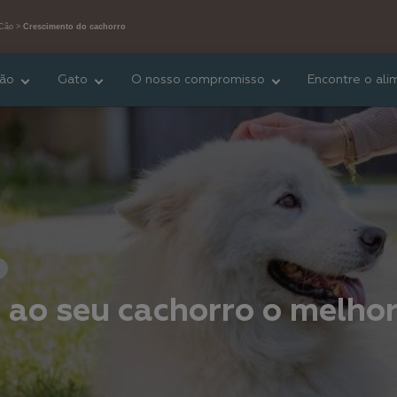
Cão
Crescimento do cachorro
ão
Gato
O nosso compromisso
Encontre o ali
ao seu cachorro o melhor 