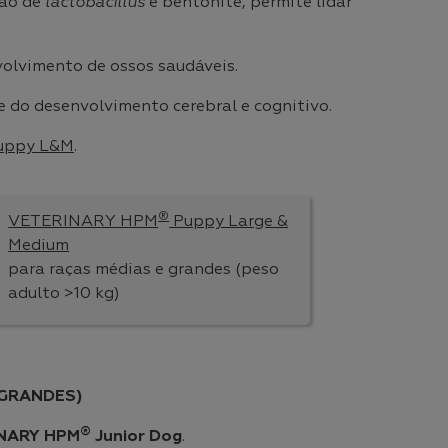
ção de
lactobacillus
e bentonite, permite lidar
volvimento de ossos saudáveis.
 do desenvolvimento cerebral e cognitivo.
uppy L&M
.
®
VETERINARY HPM
Puppy Large &
Medium
para raças médias e grandes (peso
adulto >10 kg)
 GRANDES)
®
NARY HPM
Junior Dog
.