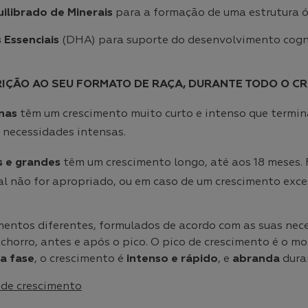
ilibrado de Minerais
para a formação de uma estrutura ó
 Essenciais
(DHA) para suporte do desenvolvimento cogni
IÇÃO AO SEU FORMATO DE RAÇA, DURANTE TODO O C
enas
têm um crescimento muito curto e intenso que termina
 necessidades intensas.
s e grandes
têm um crescimento longo, até aos 18 meses. 
ral não for apropriado, ou em caso de um crescimento ex
imentos diferentes, formulados de acordo com as suas nece
chorro, antes e após o pico. O pico de crescimento é o m
ra fase
, o crescimento é
intenso e rápido
, e
abranda
dura
 de crescimento