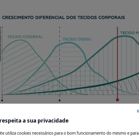
R
respeita a sua privacidade
teger a saúde do cachorro e prevenir o desenvolvimento 
ite utiliza cookies necessários para o bom funcionamento do mesmo e para f
a a sua curva de crescimento.