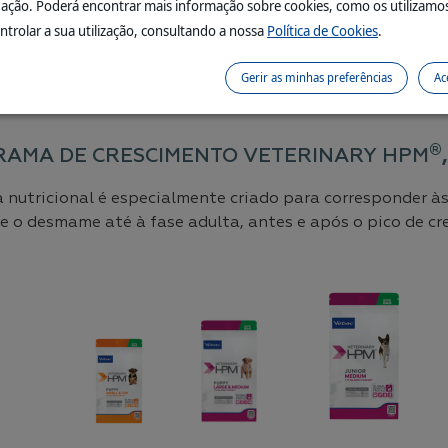
ação. Poderá encontrar mais informação sobre cookies, como os utilizamo
orro a cada 2 semanas e acompanhe a sua curva de pes
ntrolar a sua utilização, consultando a nossa
Política de Cookies
.
sobre os diferentes perfis e requisitos nutricionais
Gerir as minhas preferências
Ac
®
RAMA DE CRESCIMENTO VETERINARY HPM
nutricional é especialmente criado para corresponder às
e o desmame até à fase adulta, antes e após o pico de cr