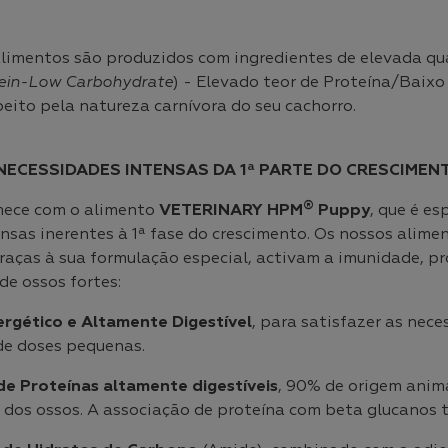
limentos são produzidos com ingredientes de elevada qu
tein-Low Carbohydrate
) - Elevado teor de Proteína/Baixo
eito pela natureza carnívora do seu cachorro.
NECESSIDADES INTENSAS DA 1ª PARTE DO CRESCIMEN
®
mece com o alimento
VETERINARY HPM
Puppy
, que é e
nsas inerentes à 1ª fase do crescimento. Os nossos alim
Graças à sua formulação especial, activam a imunidade, p
e ossos fortes:
rgético e Altamente Digestível
, para satisfazer as nec
de doses pequenas.
de Proteínas altamente digestíveis
, 90% de origem anim
 dos ossos. A associação de proteína com beta glucanos