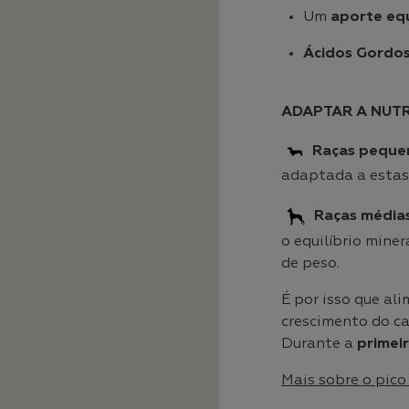
Um
aporte equ
Ácidos Gordos
ADAPTAR A NUTR
Raças pequ
adaptada a estas
Raças média
o equilíbrio mine
de peso.
É por isso que al
crescimento do ca
Durante a
primei
Mais sobre o pico