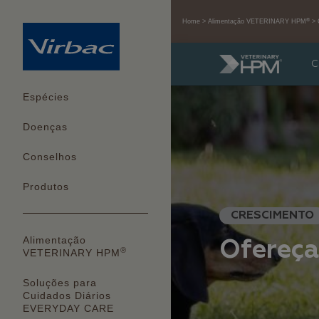
®
Home
Alimentação VETERINARY HPM
C
Espécies
Doenças
Conselhos
Produtos
CRESCIMENTO
Alimentação
Ofereça 
®
VETERINARY HPM
Soluções para
Cuidados Diários
EVERYDAY CARE