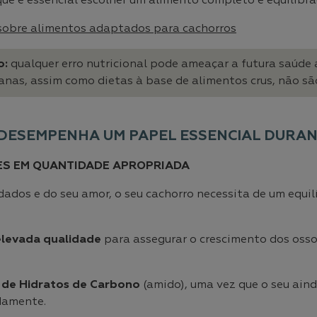
que é essencial escolher um alimento completo e equilibr
sobre alimentos adaptados para cachorros
o:
qualquer erro nutricional pode ameaçar a futura saúde 
anas, assim como dietas à base de alimentos crus, não s
 DESEMPENHA UM PAPEL ESSENCIAL DURAN
ES EM QUANTIDADE APROPRIADA
dados e do seu amor, o seu cachorro necessita de um equilí
elevada qualidade
para assegurar o crescimento dos osso
 de Hidratos de Carbono
(amido), uma vez que o seu ain
damente.