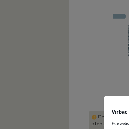
Virbac 
De modo a pro
Este webs
atentamente par