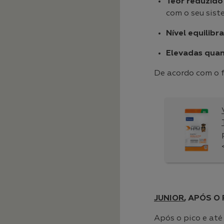
Teor reduzido
com o seu sist
Nível equilibr
Elevadas quan
De acordo com o f
JUNIOR
, APÓS O
Após o pico e até