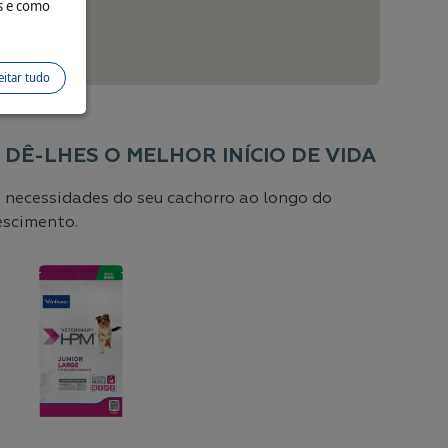
s e como
o.
eitar tudo
, DÊ-LHES O MELHOR INÍCIO DE VIDA
 necessidades do seu cachorro ao longo do
escimento.