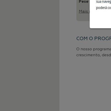
sua naveg
Pese o seu cach
poderá co
Mais informação 
COM O PROG
O nosso programa 
crescimento, desd