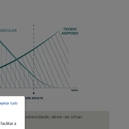
ejeitar tudo
precoce de obesidade, deve-se olhar
acilitar a